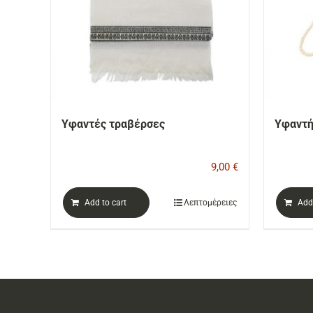
Υφαντές τραβέρσες
Υφαντή
9,00
€
Add to cart
Λεπτομέρειες
Add 