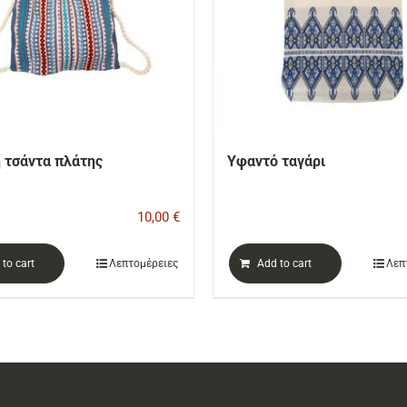
 τσάντα πλάτης
Υφαντό ταγάρι
10,00
€
to cart
Λεπτομέρειες
Add to cart
Λεπ