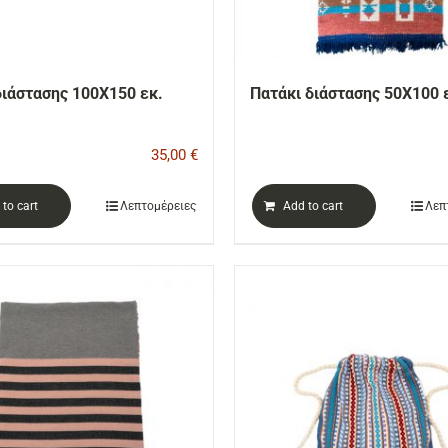
διάστασης 100Χ150 εκ.
Πατάκι διάστασης 50Χ100 
35,00
€
to cart
Λεπτομέρειες
Add to cart
Λεπ