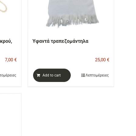
κρού,
Υφαντά τραπεζομάντηλα
7,00
€
25,00
€
τομέρειες
Add to cart
Λεπτομέρειες