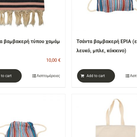
α βαμβακερή τύπου χαμάμ
Τσάντα βαμβακερή ΕΡΙΑ (ε
λευκό, μπλε, κόκκινο)
10,00
€
to cart
Λεπτομέρειες
Add to cart
Λεπ