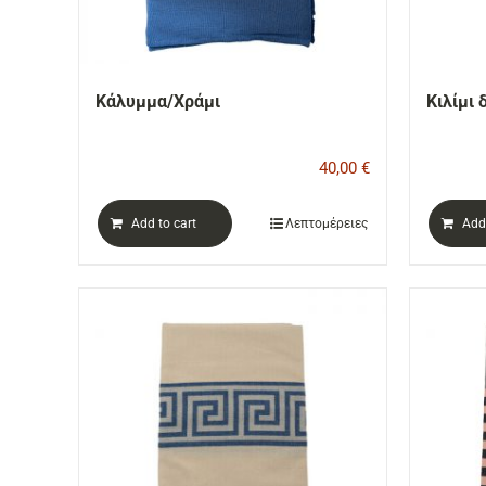
Κάλυμμα/Χράμι
Κιλίμι 
40,00
€
Add to cart
Λεπτομέρειες
Add 