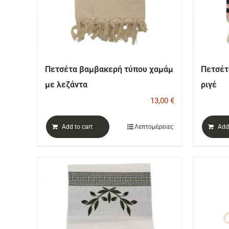
Πετσέτα βαμβακερή τύπου χαμάμ
Πετσέτ
με λεζάντα
ριγέ
13,00
€
Add to cart
Λεπτομέρειες
Add 