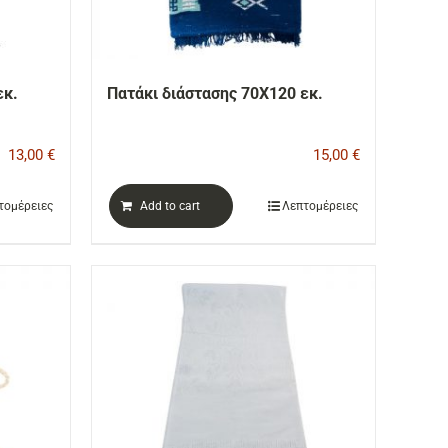
εκ.
Πατάκι διάστασης 70Χ120 εκ.
13,00
€
15,00
€
τομέρειες
Add to cart
Λεπτομέρειες