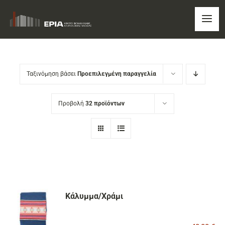
Skip
to
Togg
content
Navi
ΑΡΧΙΚΗ
Ταξινόμηση βάσει
Προεπιλεγμένη παραγγελία
ΚΕΝΤΡΟ
Προβολή
32 προϊόντων
ΤΑ ΝΕΑ ΜΑΣ
ΕΚΠΑΙΔΕΥΤΙΚΑ ΠΡΟΓΡΑΜΜΑΤΑ
ΠΕΡΙΗΓΗΣΗ
Κάλυμμα/Χράμι
ΠΩΛΗΤΗΡΙΟ