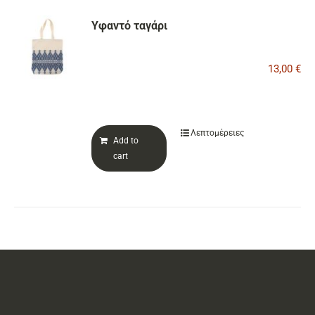
Υφαντό ταγάρι
13,00
€
Λεπτομέρειες
Add to
cart