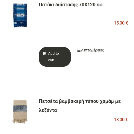
Πατάκι διάστασης 70Χ120 εκ.
15,00
€
Λεπτομέρειες
Add to
cart
Πετσέτα βαμβακερή τύπου χαμάμ με
λεζάντα
13,00
€