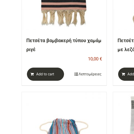
Πετσέτα βαμβακερή τύπου χαμάμ
Πετσέτ
ριγέ
με λεζ
10,00
€
Add to cart
Λεπτομέρειες
Add 