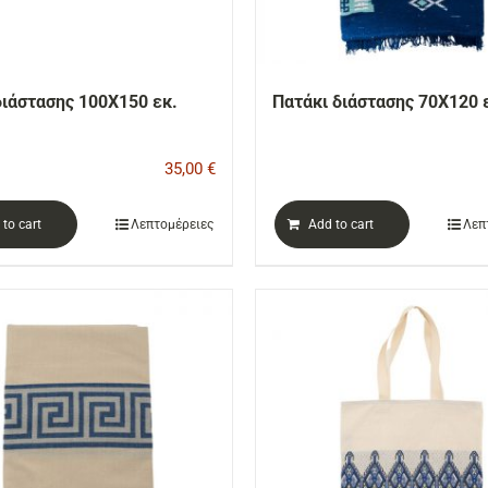
διάστασης 100Χ150 εκ.
Πατάκι διάστασης 70Χ120 
35,00
€
to cart
Λεπτομέρειες
Add to cart
Λεπ