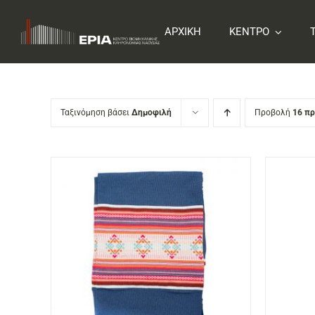
Skip
to
ΑΡΧΙΚΗ
ΚΕΝΤΡΟ
content
Ταξινόμηση βάσει
Δημοφιλή
Προβολή
16 π