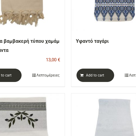
α βαμβακερή τύπου χαμάμ
Υφαντό ταγάρι
άντα
13,00
€
to cart
Λεπτομέρειες
Add to cart
Λεπ