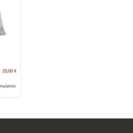
25,00
€
τομέρειες