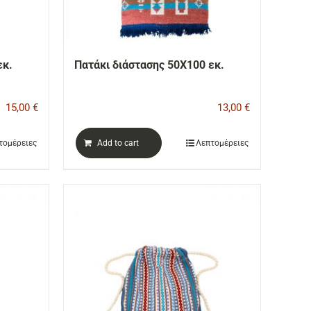
εκ.
Πατάκι διάστασης 50Χ100 εκ.
15,00
€
13,00
€
τομέρειες
Add to cart
Λεπτομέρειες