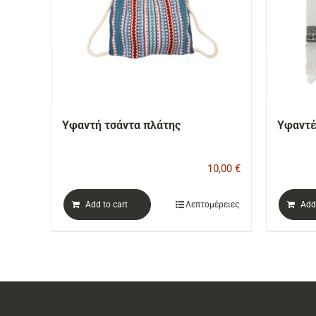
Υφαντή τσάντα πλάτης
Υφαντέ
10,00
€
Add to cart
Λεπτομέρειες
Add 