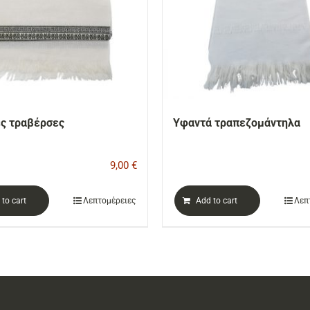
ς τραβέρσες
Υφαντά τραπεζομάντηλα
9,00
€
to cart
Λεπτομέρειες
Add to cart
Λεπ