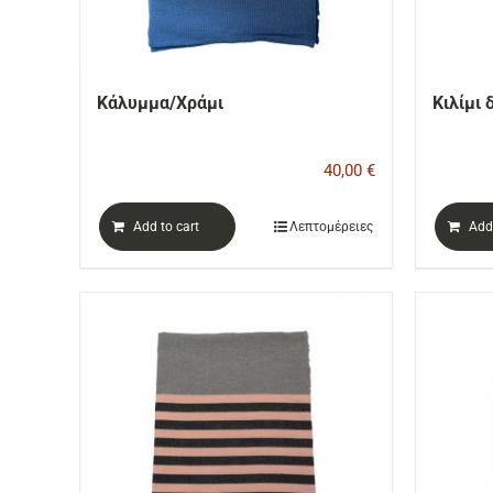
Κάλυμμα/Χράμι
Κιλίμι 
40,00
€
Add to cart
Λεπτομέρειες
Add 