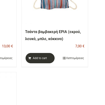
Τσάντα βαμβακερή ΕΡΙΑ (εκρού,
λευκό, μπλε, κόκκινο)
13,00
€
7,00
€
τομέρειες
Add to cart
Λεπτομέρειες