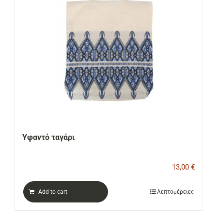
Υφαντό ταγάρι
13,00
€
Add to cart
Λεπτομέρειες