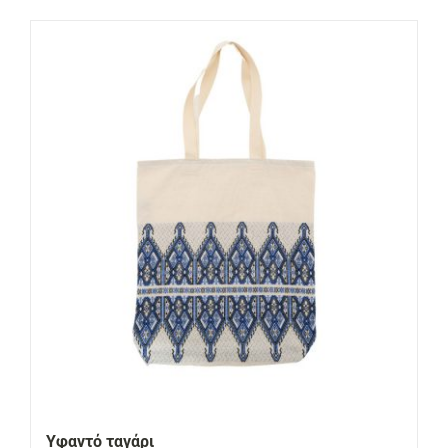
Υφαντό ταγάρι