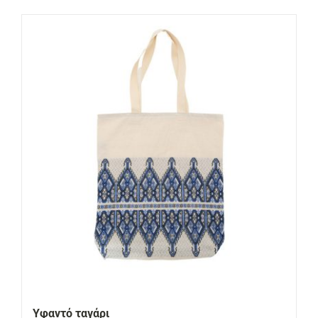
Υφαντό ταγάρι