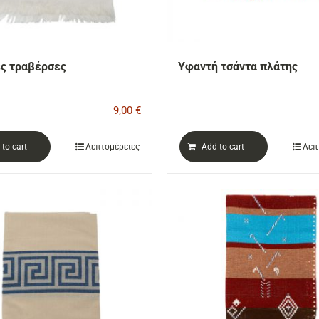
ς τραβέρσες
Υφαντή τσάντα πλάτης
9,00
€
to cart
Λεπτομέρειες
Add to cart
Λεπ