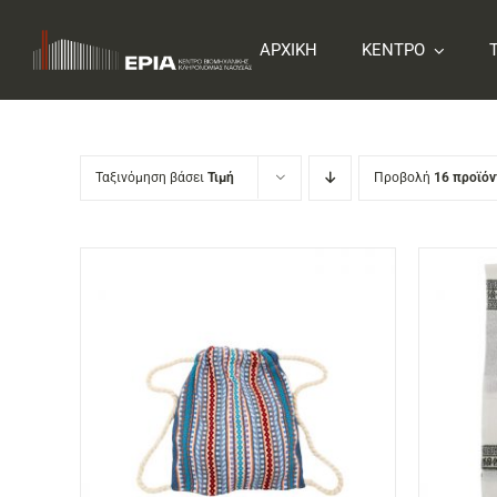
Skip
to
ΑΡΧΙΚΗ
ΚΕΝΤΡΟ
content
Ταξινόμηση βάσει
Τιμή
Προβολή
16 προϊό