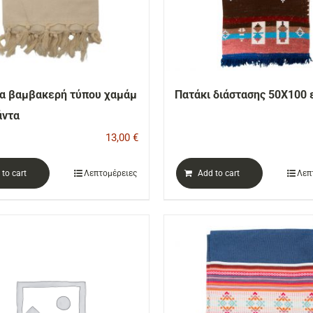
α βαμβακερή τύπου χαμάμ
Πατάκι διάστασης 50Χ100 
άντα
13,00
€
to cart
Λεπτομέρειες
Add to cart
Λεπ