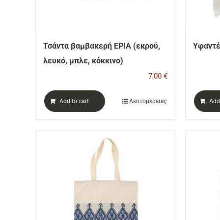
Τσάντα βαμβακερή ΕΡΙΑ (εκρού,
Υφαντέ
λευκό, μπλε, κόκκινο)
7,00
€
Add to cart
Λεπτομέρειες
Add 