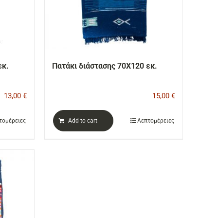
εκ.
Πατάκι διάστασης 70Χ120 εκ.
13,00
€
15,00
€
τομέρειες
Add to cart
Λεπτομέρειες