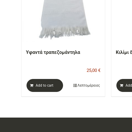
Υφαντά τραπεζομάντηλα
Κιλίμι 
25,00
€
Add to cart
Λεπτομέρειες
Add 