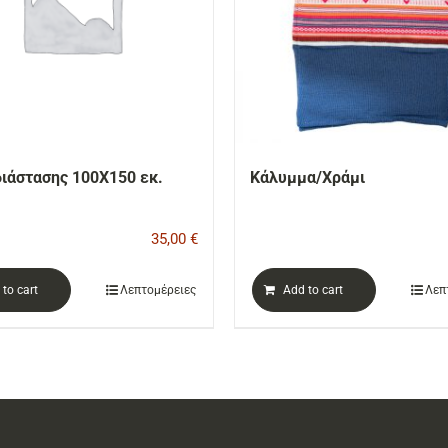
διάστασης 100Χ150 εκ.
Κάλυμμα/Χράμι
35,00
€
to cart
Λεπτομέρειες
Add to cart
Λεπ