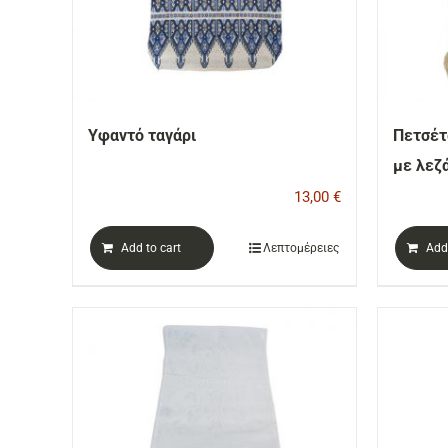
Υφαντό ταγάρι
Πετσέτ
με λεζ
13,00
€
Add to cart
Λεπτομέρειες
Add 