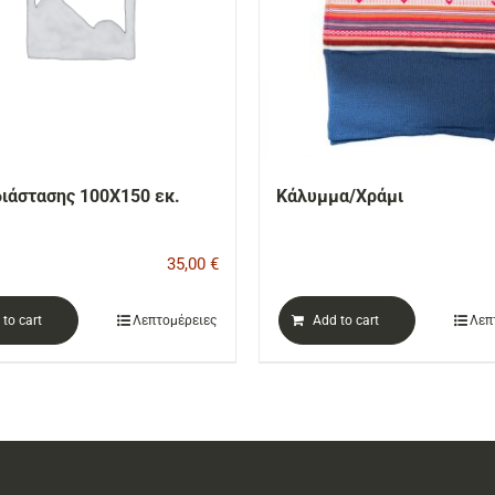
διάστασης 100Χ150 εκ.
Κάλυμμα/Χράμι
35,00
€
to cart
Λεπτομέρειες
Add to cart
Λεπ