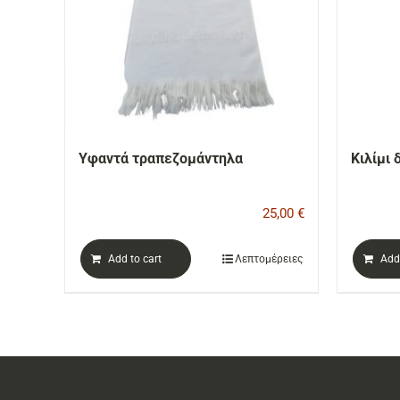
Υφαντά τραπεζομάντηλα
Κιλίμι 
25,00
€
Add to cart
Λεπτομέρειες
Add 