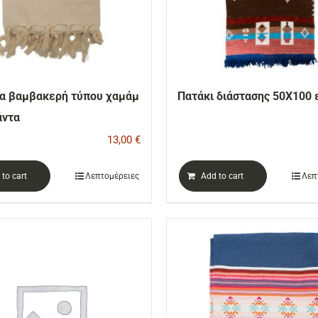
α βαμβακερή τύπου χαμάμ
Πατάκι διάστασης 50Χ100 
άντα
13,00
€
to cart
Λεπτομέρειες
Add to cart
Λεπ