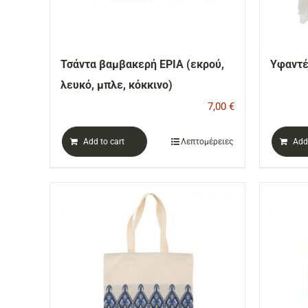
Τσάντα βαμβακερή ΕΡΙΑ (εκρού,
Υφαντέ
λευκό, μπλε, κόκκινο)
7,00
€
Add to cart
Λεπτομέρειες
Add 