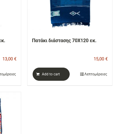
εκ.
Πατάκι διάστασης 70Χ120 εκ.
13,00
€
15,00
€
τομέρειες
Add to cart
Λεπτομέρειες