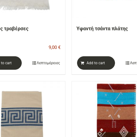
ς τραβέρσες
Υφαντή τσάντα πλάτης
9,00
€
to cart
Λεπτομέρειες
Add to cart
Λεπ