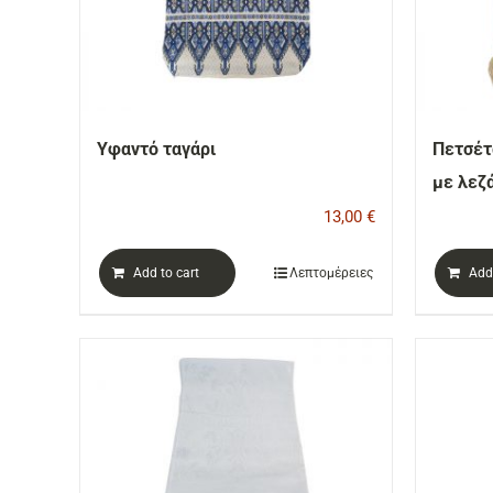
Υφαντό ταγάρι
Πετσέτ
με λεζ
13,00
€
Add to cart
Λεπτομέρειες
Add 