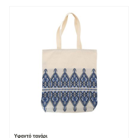
Υφαντό ταγάρι