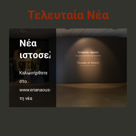
Τελευταία Νέα
Νέα
ιστοσελίδα
Καλωσήρθατε
στο
www.erianaoussa.gr,
τη νέα
ιστοσελίδα
της έκθεσης
«Ιστορίας
Νήματα. Η