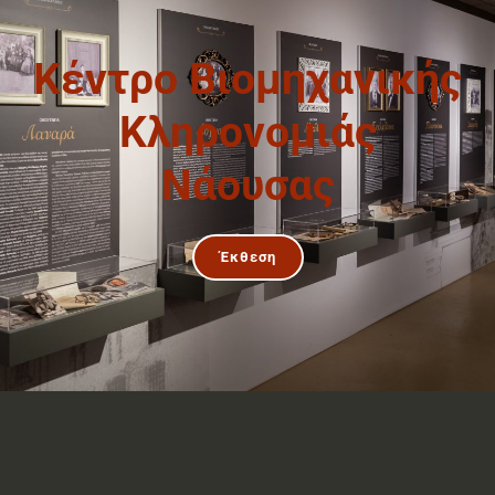
Κέντρο Βιομηχανικής
Κληρονομιάς
Νάουσας
Έκθεση