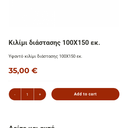
ΕΠΙΚΟΙΝΩΝΙΑ
Cart
Κιλίμι διάστασης 100Χ150 εκ.
Υφαντό κιλίμι διάστασης 100Χ150 εκ.
35,00
€
Add to cart
Κιλίμι
διάστασης
100Χ150
εκ.