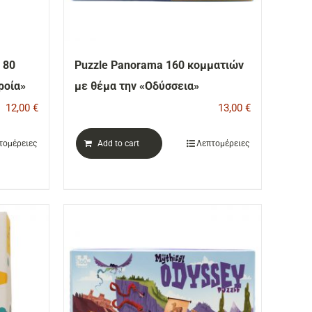
 80
Puzzle Panorama 160 κομματιών
ροία»
με θέμα την «Οδύσσεια»
12,00
€
13,00
€
τομέρειες
Add to cart
Λεπτομέρειες