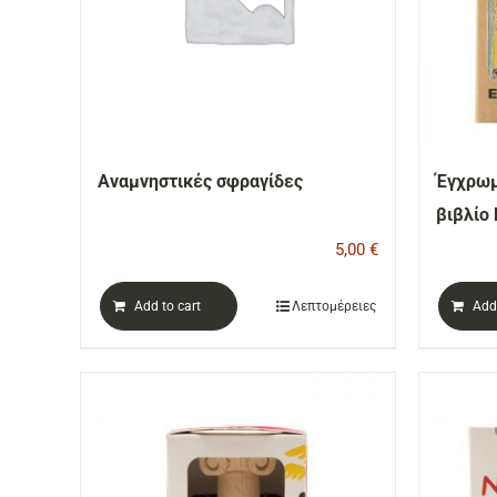
Αναμνηστικές σφραγίδες
Έγχρωμ
βιβλίο
5,00
€
Add to cart
Λεπτομέρειες
Add 