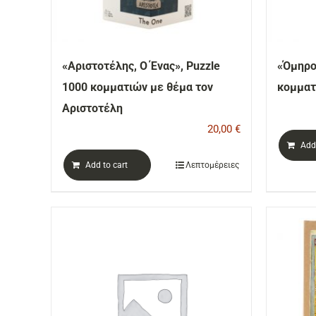
«Αριστοτέλης, Ο Ένας», Puzzle
«Όμηρος
1000 κομματιών με θέμα τον
κομματ
Αριστοτέλη
20,00
€
Add 
Add to cart
Λεπτομέρειες