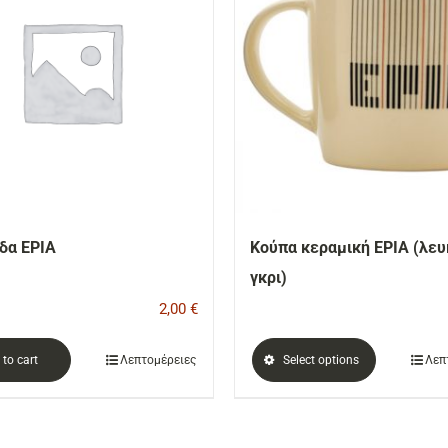
δα ΕΡΙΑ
Κούπα κεραμική ΕΡΙΑ (λευ
γκρι)
2,00
€
to cart
Λεπτομέρειες
Select options
Λεπ