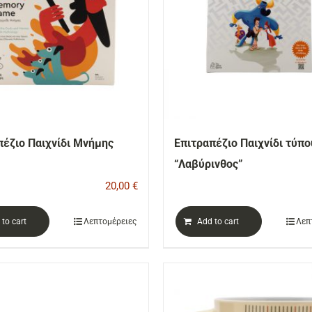
πέζιο Παιχνίδι Μνήμης
Επιτραπέζιο Παιχνίδι τύπο
“Λαβύρινθος”
20,00
€
to cart
Λεπτομέρειες
Add to cart
Λεπ