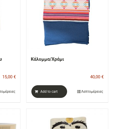
υ
Κάλυμμα/Χράμι
15,00
€
40,00
€
τομέρειες
Add to cart
Λεπτομέρειες