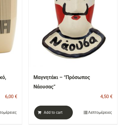
κό,
Μαγνητάκι – “Πρόσωπος
Νάουσας”
6,00
€
4,50
€
τομέρειες
Add to cart
Λεπτομέρειες