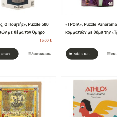
, Ο Ποιητής», Puzzle 500
«ΤΡΟΙΑ», Puzzle Panorama
ιών με θέμα τον Όμηρο
κομματιών με θέμα την «Τ
15,00
€
to cart
Λεπτομέρειες
Add to cart
Λεπ