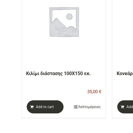
Κιλίμι διάστασης 100Χ150 εκ.
Κονκάρ
35,00
€
Add to cart
Λεπτομέρειες
Add 