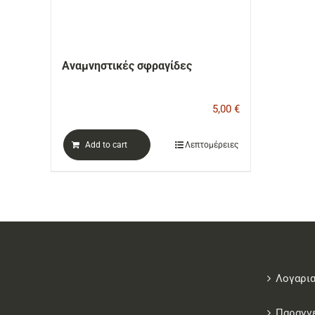
Αναμνηστικές σφραγίδες
5,00
€
Add to cart
Λεπτομέρειες
Λογαρι
Παραγγ