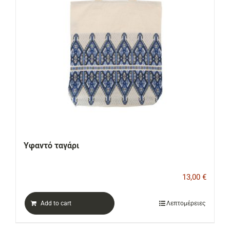
Υφαντό ταγάρι
13,00
€
Add to cart
Λεπτομέρειες