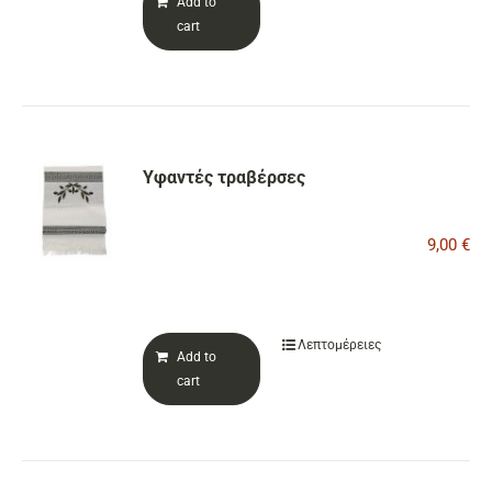
Add to
cart
Υφαντές τραβέρσες
9,00
€
Λεπτομέρειες
Add to
cart