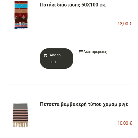
Πατάκι διάστασης 50Χ100 εκ.
13,00
€
Λεπτομέρειες
Add to
cart
Πετσέτα βαμβακερή τύπου χαμάμ ριγέ
10,00
€