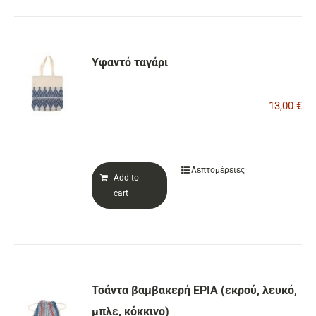
Υφαντό ταγάρι
13,00
€
Λεπτομέρειες
Add to
cart
Τσάντα βαμβακερή ΕΡΙΑ (εκρού, λευκό,
μπλε, κόκκινο)