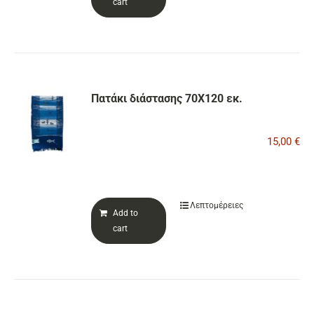
cart
Πατάκι διάστασης 70Χ120 εκ.
15,00
€
Λεπτομέρειες
Add to
cart